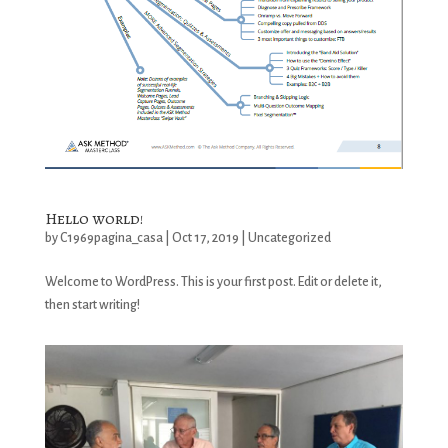
Hello world!
by
C1969pagina_casa
|
Oct 17, 2019
|
Uncategorized
Welcome to WordPress. This is your first post. Edit or delete it,
then start writing!