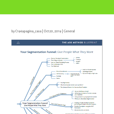
by
C1969pagina_casa
|
Oct 20, 2019
|
General