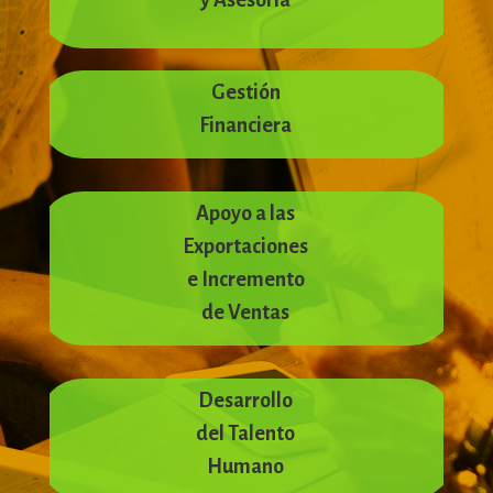
y Asesoría
Gestión
Financiera
Apoyo a las
Exportaciones
e Incremento
de Ventas
Desarrollo
del Talento
Humano