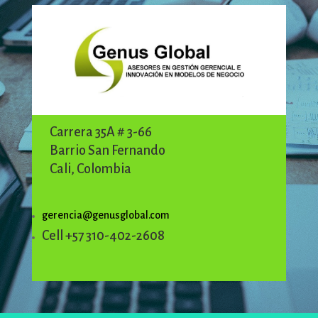
Carrera 35A # 3-66
Barrio San Fernando
Cali, Colombia
gerencia@genusglobal.com
Cell +57 310-402-2608