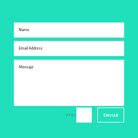
Enviar
=
7 + 2